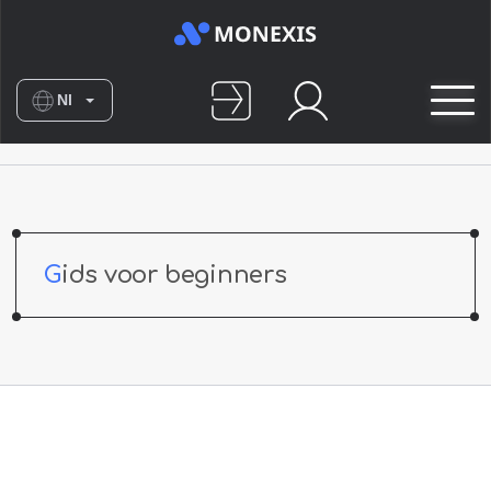
Nl
En
Es
De
No
Gids voor beginners
Fr