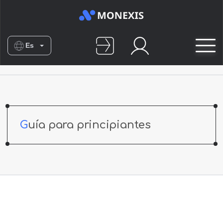
Es
En
De
Nl
No
Guía para principiantes
Fr