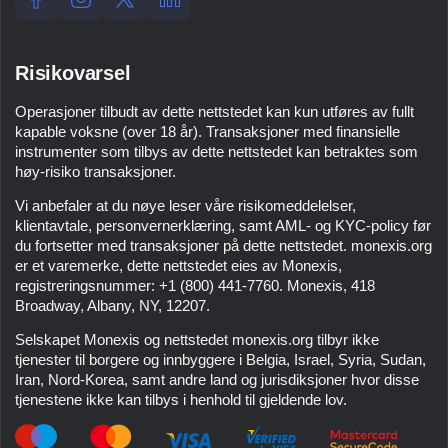
Risikovarsel
Operasjoner tilbudt av dette nettstedet kan kun utføres av fullt
kapable voksne (over 18 år). Transaksjoner med finansielle
instrumenter som tilbys av dette nettstedet kan betraktes som
høy-risiko transaksjoner.
Vi anbefaler at du nøye leser våre risikomeddelelser,
klientavtale, personvernerklæring, samt AML- og KYC-policy før
du fortsetter med transaksjoner på dette nettstedet.
monexis.org
er et varemerke, dette nettstedet eies av
Monexis
,
registreringsnummer:
+1 (800) 441-7760
.
Monexis
,
418
Broadway, Albany, NY, 12207
.
Selskapet
Monexis
og nettstedet
monexis.org
tilbyr ikke
tjenester til borgere og innbyggere i Belgia, Israel, Syria, Sudan,
Iran, Nord-Korea, samt andre land og jurisdiksjoner hvor disse
tjenestene ikke kan tilbys i henhold til gjeldende lov.