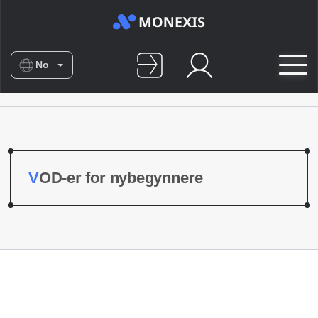
No
En
Es
De
Nl
VOD-er for nybegynnere
Fr