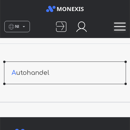
Nl
En
Es
De
No
Autohandel
Fr