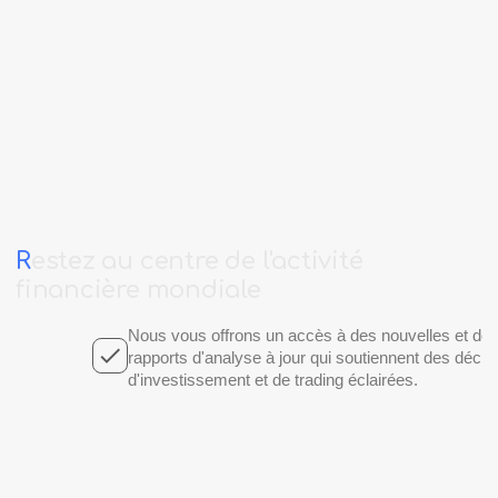
R
estez
au
centre
de
l'activité
financière
mondiale
Nous vous offrons un accès à des nouvelles et de
rapports d'analyse à jour qui soutiennent des décis
d'investissement et de trading éclairées.