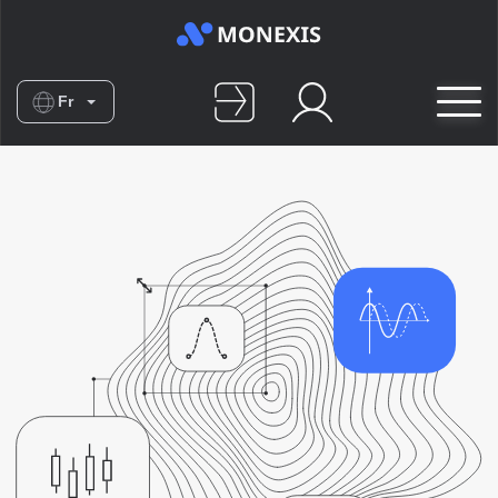
Fr
En
Es
De
Nl
No